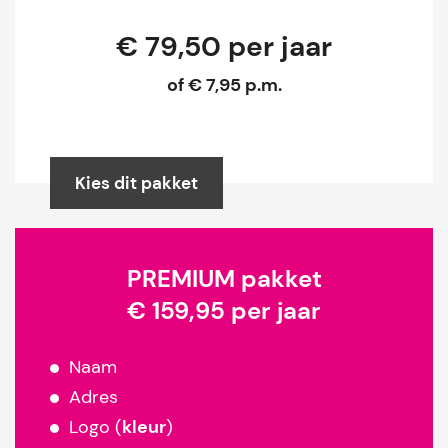
€ 79,50 per jaar
of € 7,95 p.m.
Kies dit pakket
PREMIUM pakket
€ 159,95 per jaar
Naam
Adres
Logo (
kleur
)