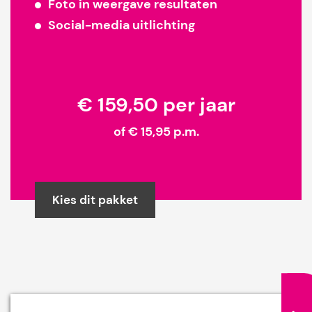
Foto in weergave resultaten
Social-media uitlichting
€ 159,50 per jaar
of € 15,95 p.m.
Kies dit pakket