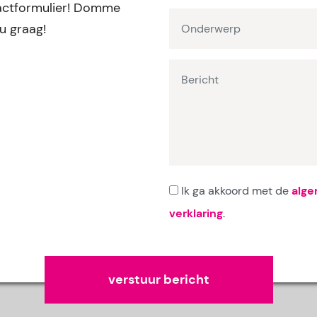
ntactformulier! Domme
ou graag!
Ik ga akkoord met de
alg
verklaring
.
Gelieve dit veld leeg te laten.