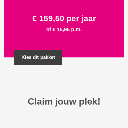
€ 159,50 per jaar
of € 15,95 p.m.
Kies dit pakket
Claim jouw plek!