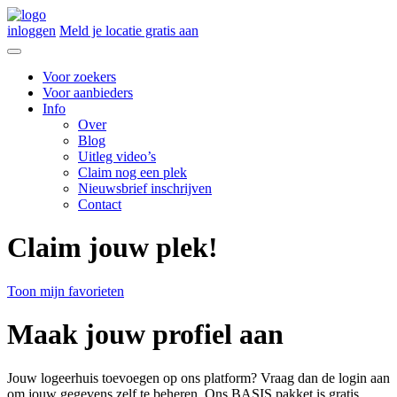
inloggen
Meld je locatie gratis aan
Voor zoekers
Voor aanbieders
Info
Over
Blog
Uitleg video’s
Claim nog een plek
Nieuwsbrief inschrijven
Contact
Claim jouw plek!
Toon mijn favorieten
Maak jouw profiel aan
Jouw logeerhuis toevoegen op ons platform? Vraag dan de login aan
om jouw gegevens zelf te beheren. Ons BASIS pakket is gratis.