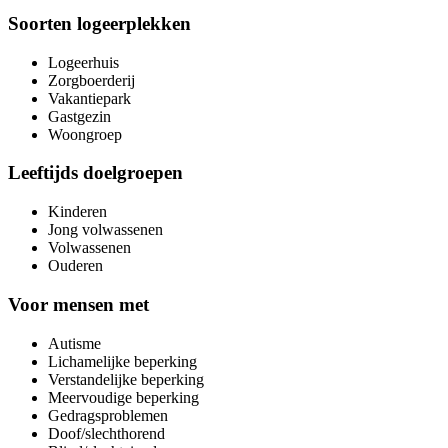
Soorten logeerplekken
Logeerhuis
Zorgboerderij
Vakantiepark
Gastgezin
Woongroep
Leeftijds doelgroepen
Kinderen
Jong volwassenen
Volwassenen
Ouderen
Voor mensen met
Autisme
Lichamelijke beperking
Verstandelijke beperking
Meervoudige beperking
Gedragsproblemen
Doof/slechthorend