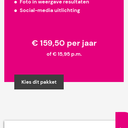
Foto in weergave resultaten
Social-media uitlichting
€ 159,50 per jaar
of € 15,95 p.m.
Kies dit pakket