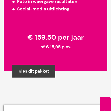
Foto in weergave resultaten
Social-media uitlichting
€ 159,50 per jaar
of € 15,95 p.m.
Kies dit pakket