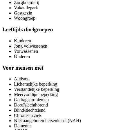
Zorgboerderij
Vakantiepark
Gastgezin
Woongroep
Leeftijds doelgroepen
Kinderen
Jong volwassenen
Volwassenen
Ouderen
Voor mensen met
Autisme
Lichamelijke beperking
Verstandelijke beperking
Meervoudige beperking
Gedragsproblemen
Doof/slechthorend
Blind/slechtziend
Chronisch ziek
Niet aangeboren hersenletsel (NAH)
Dementie