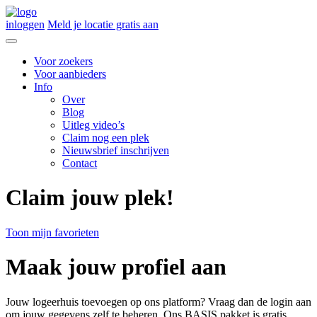
inloggen
Meld je locatie gratis aan
Voor zoekers
Voor aanbieders
Info
Over
Blog
Uitleg video’s
Claim nog een plek
Nieuwsbrief inschrijven
Contact
Claim jouw plek!
Toon mijn favorieten
Maak jouw profiel aan
Jouw logeerhuis toevoegen op ons platform? Vraag dan de login aan
om jouw gegevens zelf te beheren. Ons BASIS pakket is gratis.