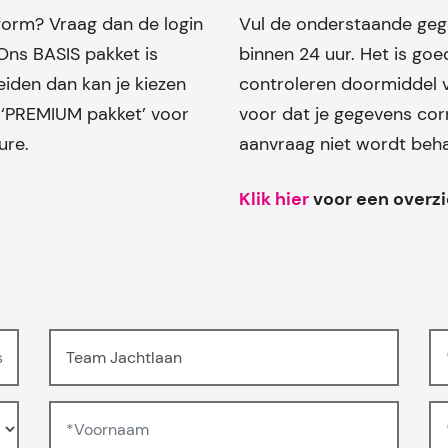
form? Vraag dan de login
Vul de onderstaande gege
Ons BASIS pakket is
binnen 24 uur. Het is go
reiden dan kan je kiezen
controleren doormiddel v
n ‘PREMIUM pakket’ voor
voor dat je gegevens corr
ure.
aanvraag niet wordt beh
Klik hier
voor een overzi