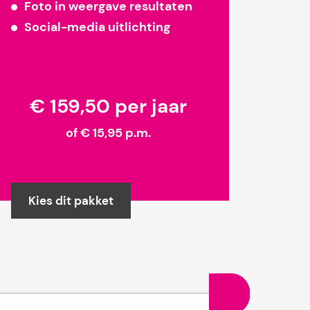
Foto in weergave resultaten
Social-media uitlichting
€ 159,50 per jaar
of € 15,95 p.m.
Kies dit pakket