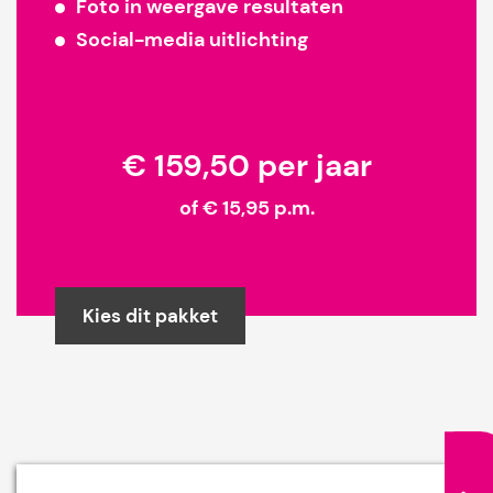
Foto in weergave resultaten
Social-media uitlichting
€ 159,50 per jaar
of € 15,95 p.m.
Kies dit pakket