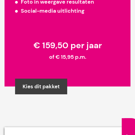
Foto in weergave resultaten
Social-media uitlichting
€ 159,50 per jaar
of € 15,95 p.m.
Kies dit pakket