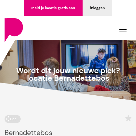
Meld je locatie gratis aan
inloggen
Wordt dit jouw nieuwe plek?
locatie Bernadettebos
Deel
Bernadettebos