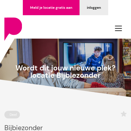
Meld je locatie gratis aan
inloggen
Wordt dit jouw nieuwe plek?
locatie Bijbiezonder
Deel
Bijbiezonder