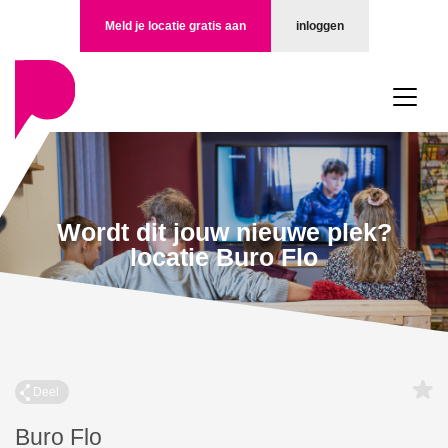
Meld je locatie gratis aan
inloggen
Wordt dit jouw nieuwe plek?
locatie Buro Flo
Deel
Buro Flo