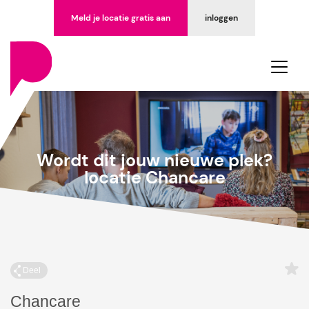
Meld je locatie gratis aan
inloggen
Wordt dit jouw nieuwe plek?
locatie Chancare
Deel
Chancare