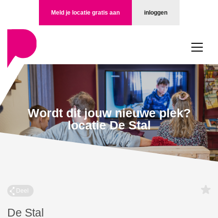
Meld je locatie gratis aan
inloggen
Wordt dit jouw nieuwe plek?
locatie De Stal
Deel
De Stal