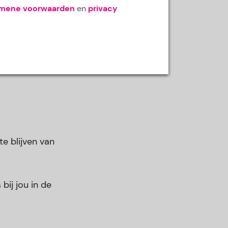
emene voorwaarden
en
privacy
e blijven van
bij jou in de