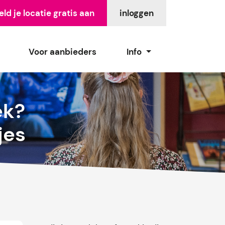
ld je locatie gratis aan
inloggen
Voor aanbieders
Info
ek?
jes