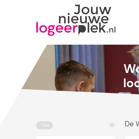
Wo
lo
De 
Deel