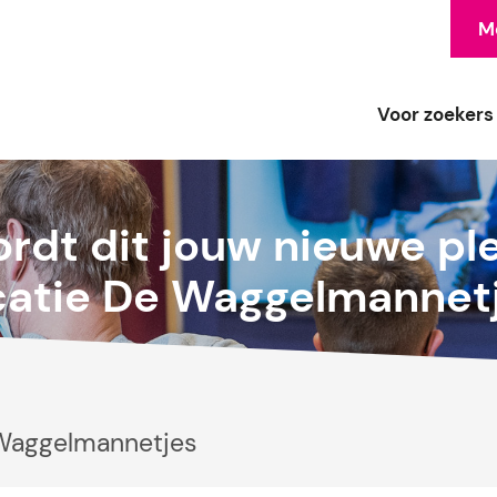
Me
Voor zoekers
rdt dit jouw nieuwe pl
catie De Waggelmannet
Waggelmannetjes