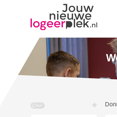
Wo
Don
Deel