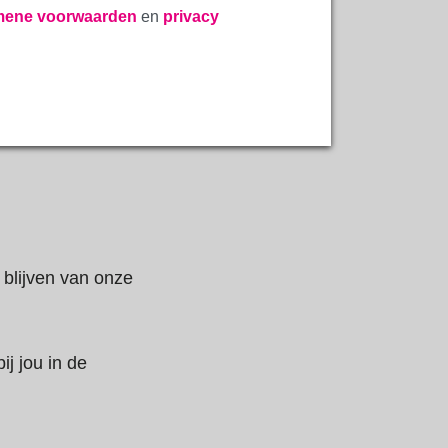
mene voorwaarden
en
privacy
blijven van onze
ij jou in de