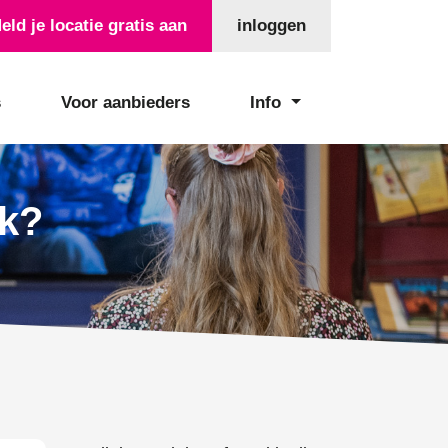
eld je locatie gratis aan
inloggen
s
Voor aanbieders
Info
ek?