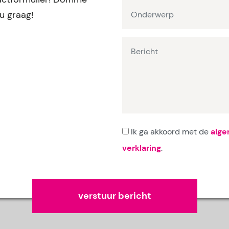
ou graag!
Ik ga akkoord met de
alg
verklaring
.
Gelieve dit veld leeg te laten.