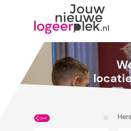
Wo
locati
Hers
Deel