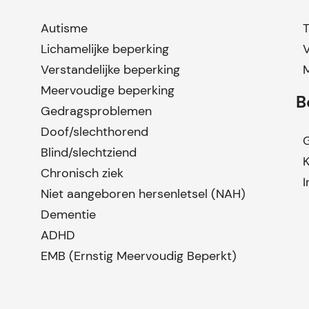
Autisme
T
Lichamelijke beperking
Verstandelijke beperking
Meervoudige beperking
B
Gedragsproblemen
Doof/slechthorend
G
Blind/slechtziend
K
Chronisch ziek
I
Niet aangeboren hersenletsel (NAH)
Dementie
ADHD
EMB (Ernstig Meervoudig Beperkt)