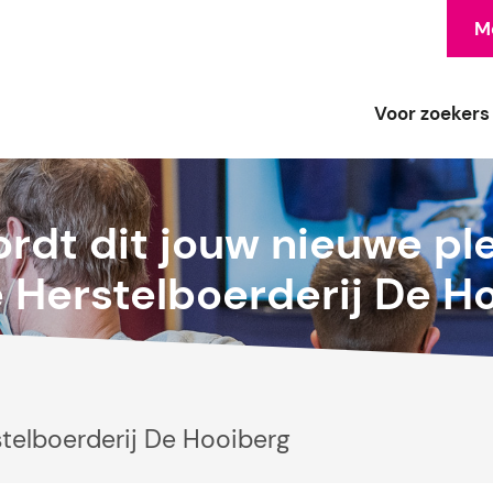
Me
Voor zoekers
rdt dit jouw nieuwe pl
e Herstelboerderij De H
telboerderij De Hooiberg