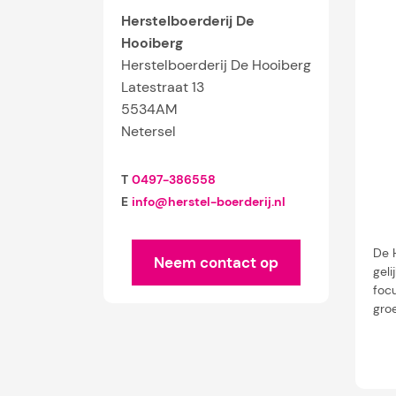
Herstelboerderij De
Hooiberg
Herstelboerderij De Hooiberg
Latestraat 13
5534AM
Netersel
T
0497-386558
E
info@herstel-boerderij.nl
De 
Neem contact op
geli
focu
gro