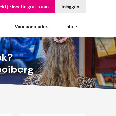
ld je locatie gratis aan
inloggen
Voor aanbieders
Info
ek?
ooiberg