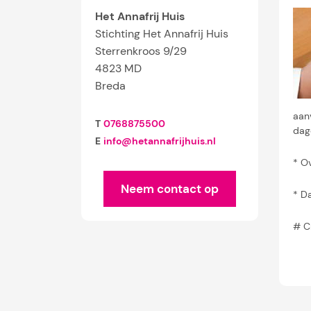
Het Annafrij Huis
Stichting Het Annafrij Huis
Sterrenkroos 9/29
4823 MD
Breda
aan
T
0768875500
dag
E
info@hetannafrijhuis.nl
* O
Neem contact op
* D
# C
* O
bala