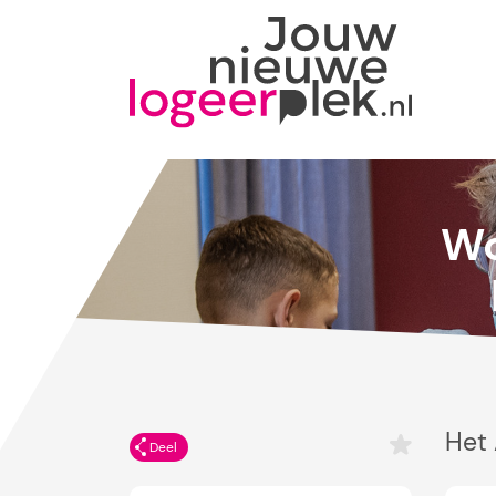
Wo
Het 
Deel