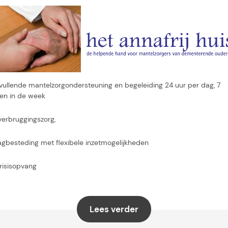
vullende mantelzorgondersteuning en begeleiding 24 uur per dag, 7
en in de week
verbruggingszorg,
agbesteding met flexibele inzetmogelijkheden
risisopvang
ndersteuning voor mantelzorgers zodat werk, gezin en zorg beter in
ns blijven
Lees verder