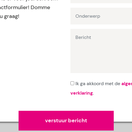
ntactformulier! Domme
ou graag!
Ik ga akkoord met de
alg
verklaring
.
Gelieve dit veld leeg te laten.