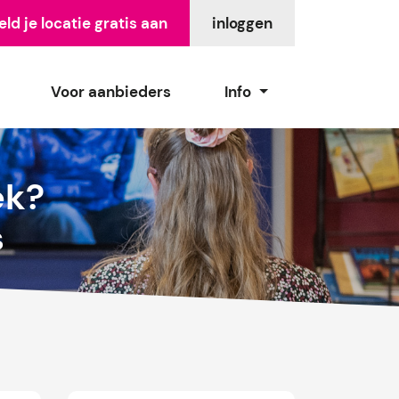
ld je locatie gratis aan
inloggen
Voor aanbieders
Info
ek?
s