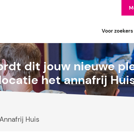
Me
Voor zoekers
rdt dit jouw nieuwe pl
locatie het annafrij Hui
Annafrij Huis