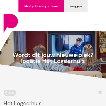
Meld je locatie gratis aan
inloggen
Wordt dit jouw nieuwe plek?
locatie Het Logeerhuis
Deel
Het Logeerhuis