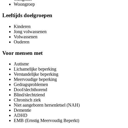
Woongroep
Leeftijds doelgroepen
Kinderen
Jong volwassenen
Volwassenen
Ouderen
Voor mensen met
Autisme
Lichamelijke beperking
Verstandelijke beperking
Meervoudige beperking
Gedragsproblemen
Doof/slechthorend
Blind/slechtziend
Chronisch ziek
Niet aangeboren hersenletsel (NAH)
Dementie
ADHD
EMB (Ernstig Meervoudig Beperkt)