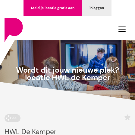
Meld je locatie gratis aan
inloggen
Wordt dit jouw nieuwe plek?
locatie HWL de Kemper
Deel
HWL De Kemper