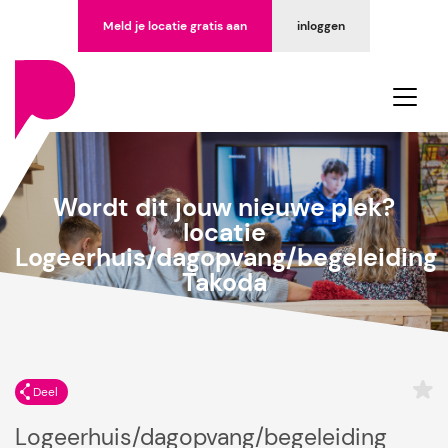
Meld je locatie gratis aan
inloggen
Wordt dit jouw nieuwe plek?
locatie
Logeerhuis/dagopvang/begeleiding
Takoda
Deel
Logeerhuis/dagopvang/begeleiding