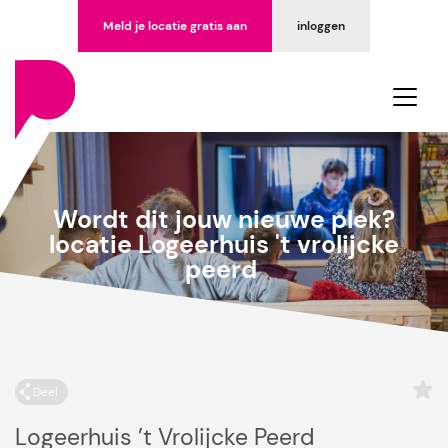
Meld je locatie gratis aan
inloggen
Wordt dit jouw nieuwe plek?
locatie Logeerhuis 't vrolijcke
peerd
Deel
Logeerhuis ’t Vrolijcke Peerd