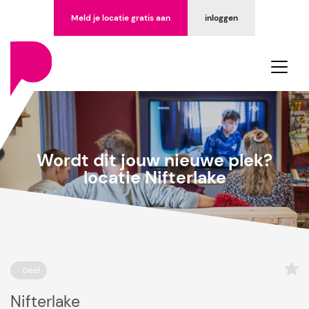
Meld je locatie gratis aan
inloggen
Wordt dit jouw nieuwe plek?
locatie Nifterlake
Deel
Nifterlake