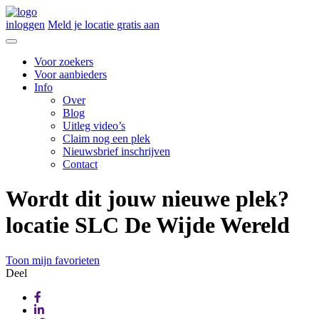
inloggen
Meld je locatie gratis aan
Voor zoekers
Voor aanbieders
Info
Over
Blog
Uitleg video’s
Claim nog een plek
Nieuwsbrief inschrijven
Contact
Wordt dit jouw nieuwe plek?
locatie SLC De Wijde Wereld
Toon mijn favorieten
Deel