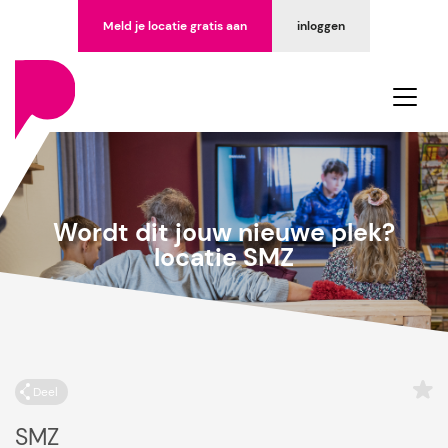
Meld je locatie gratis aan
inloggen
Wordt dit jouw nieuwe plek?
locatie SMZ
Deel
SMZ