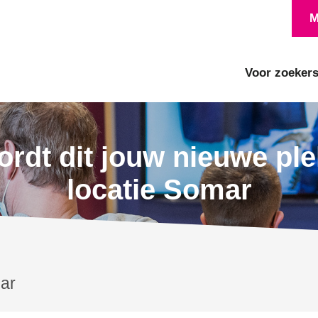
M
Voor zoeker
rdt dit jouw nieuwe pl
locatie Somar
ar