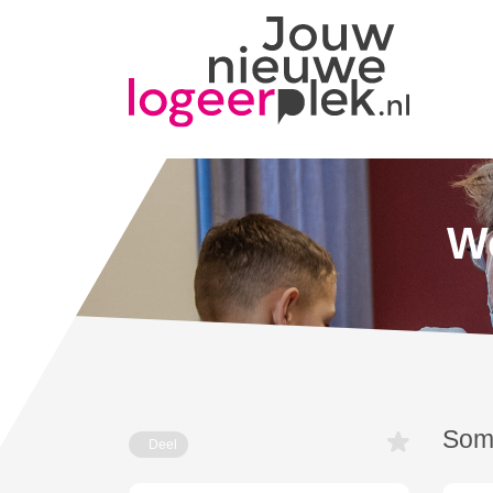
Wo
Som
Deel