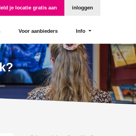
eld je locatie gratis aan
inloggen
s
Voor aanbieders
Info
ek?