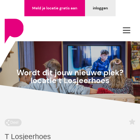
Meld je locatie gratis aan
inloggen
Wordt dit jouw nieuwe plek?
locatie t Losjeerhoes
Deel
T Losjeerhoes