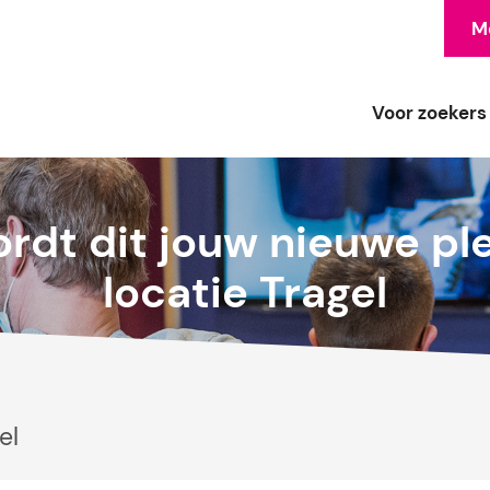
Me
Voor zoekers
rdt dit jouw nieuwe pl
locatie Tragel
el