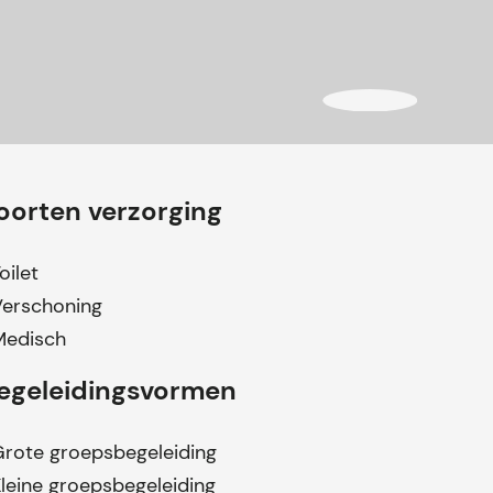
oorten verzorging
oilet
Verschoning
Medisch
egeleidingsvormen
rote groepsbegeleiding
leine groepsbegeleiding