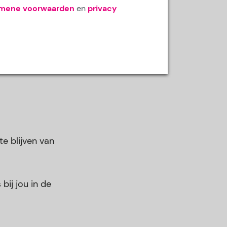
emene voorwaarden
en
privacy
e blijven van
bij jou in de