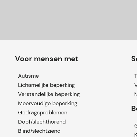
Voor mensen met
S
Autisme
T
Lichamelijke beperking
Verstandelijke beperking
Meervoudige beperking
B
Gedragsproblemen
Doof/slechthorend
G
Blind/slechtziend
K