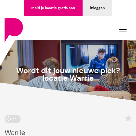
Meld je locatie gratis aan
inloggen
Wordt dit jouw nieuwe plek?
locatie Warrie
Deel
Warrie