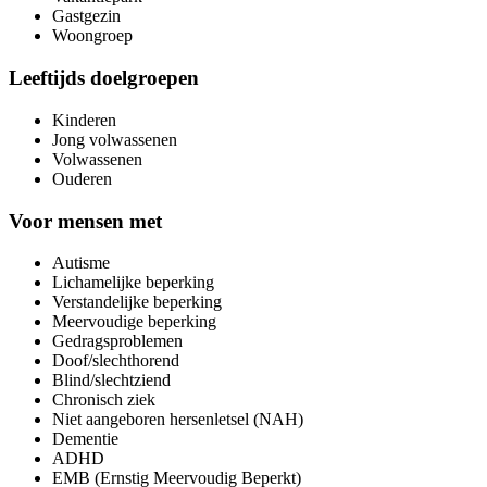
Gastgezin
Woongroep
Leeftijds doelgroepen
Kinderen
Jong volwassenen
Volwassenen
Ouderen
Voor mensen met
Autisme
Lichamelijke beperking
Verstandelijke beperking
Meervoudige beperking
Gedragsproblemen
Doof/slechthorend
Blind/slechtziend
Chronisch ziek
Niet aangeboren hersenletsel (NAH)
Dementie
ADHD
EMB (Ernstig Meervoudig Beperkt)