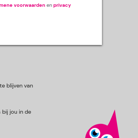
emene voorwaarden
en
privacy
e blijven van
bij jou in de