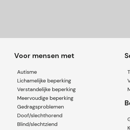
Voor mensen met
S
Autisme
T
Lichamelijke beperking
Verstandelijke beperking
Meervoudige beperking
B
Gedragsproblemen
Doof/slechthorend
G
Blind/slechtziend
K