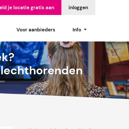
ld je locatie gratis aan
inloggen
Voor aanbieders
Info
ek?
Slechthorenden