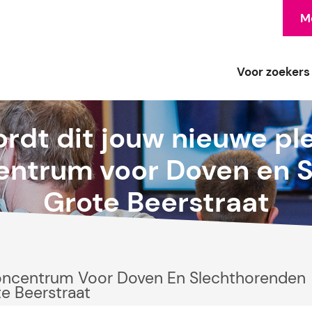
Me
Voor zoekers
rdt dit jouw nieuwe pl
entrum voor Doven en 
Grote Beerstraat
ncentrum Voor Doven En Slechthorenden
e Beerstraat