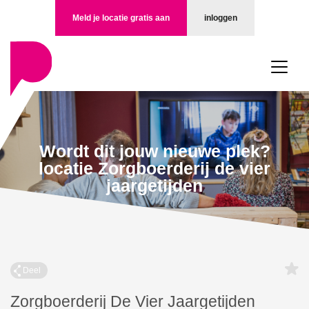
Meld je locatie gratis aan
inloggen
Wordt dit jouw nieuwe plek?
locatie Zorgboerderij de vier
jaargetijden
Deel
Zorgboerderij De Vier Jaargetijden