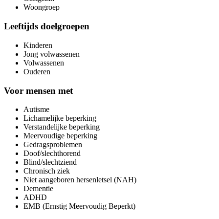
Woongroep
Leeftijds doelgroepen
Kinderen
Jong volwassenen
Volwassenen
Ouderen
Voor mensen met
Autisme
Lichamelijke beperking
Verstandelijke beperking
Meervoudige beperking
Gedragsproblemen
Doof/slechthorend
Blind/slechtziend
Chronisch ziek
Niet aangeboren hersenletsel (NAH)
Dementie
ADHD
EMB (Ernstig Meervoudig Beperkt)