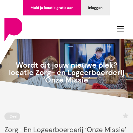
Meld je locatie gratis aan
inloggen
Wordt dit jouw nieuwe plek?
locatie Zorg- en Logeerboerderij
‘Onze Missie’
Deel
Zorg- En Logeerboerderij ‘Onze Missie’